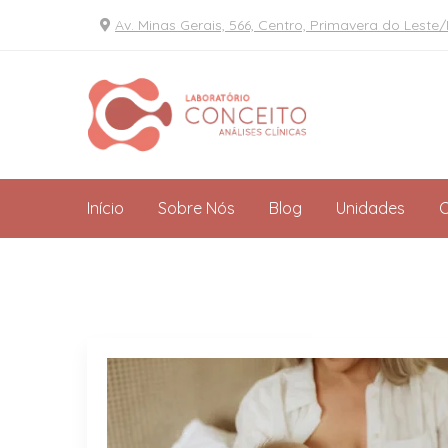
Av. Minas Gerais, 566, Centro, Primavera do Leste
Unidade em
Acesso digital
Primavera do Leste
Resultados onlin
Início
Sobre Nós
Blog
Unidades
C