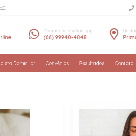
/MT
Contato pelo WhatsApp
Unidade e
e
(66) 99940-4848
Primave
oleta Domiciliar
Convênios
Resultados
Contato